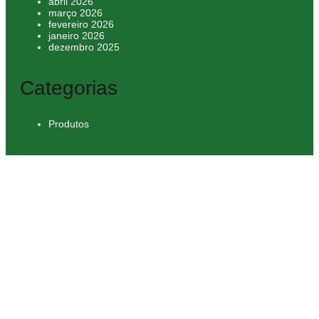
abril 2026
março 2026
fevereiro 2026
janeiro 2026
dezembro 2025
Categorias
Produtos
m
casibom güncel giriş
casibom giriş
casibom
casibom güncel gi