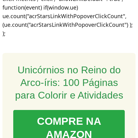
function(event) if(window.ue)
ue.count("acrStarsLinkWithPopoverClickCount",
(ue.count("acrStarsLinkWithPopoverClickCount") );
);
Unicórnios no Reino do
Arco-íris: 100 Páginas
para Colorir e Atividades
COMPRE NA
AMAZON