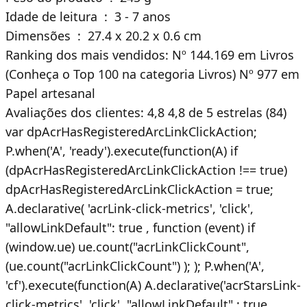
Idade de leitura ‏ : ‎ 3 - 7 anos
Dimensões ‏ : ‎ 27.4 x 20.2 x 0.6 cm
Ranking dos mais vendidos: Nº 144.169 em Livros
(Conheça o Top 100 na categoria Livros) Nº 977 em
Papel artesanal
Avaliações dos clientes: 4,8 4,8 de 5 estrelas (84)
var dpAcrHasRegisteredArcLinkClickAction;
P.when('A', 'ready').execute(function(A) if
(dpAcrHasRegisteredArcLinkClickAction !== true)
dpAcrHasRegisteredArcLinkClickAction = true;
A.declarative( 'acrLink-click-metrics', 'click',
"allowLinkDefault": true , function (event) if
(window.ue) ue.count("acrLinkClickCount",
(ue.count("acrLinkClickCount") ); ); P.when('A',
'cf').execute(function(A) A.declarative('acrStarsLink-
click-metrics', 'click', "allowLinkDefault" : true ,