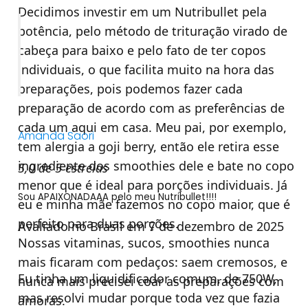
Decidimos investir em um Nutribullet pela
potência, pelo método de trituração virado de
cabeça para baixo e pelo fato de ter copos
individuais, o que facilita muito na hora das
preparações, pois podemos fazer cada
preparação de acordo com as preferências de
cada um aqui em casa. Meu pai, por exemplo,
Amanda Saori
tem alergia a goji berry, então ele retira esse
ingrediente dos smoothies dele e bate no copo
5,0 de 5 estrelas
menor que é ideal para porções individuais. Já
Sou APAIXONADAAA pelo meu Nutribullet!!!!
eu e minha mãe fazemos no copo maior, que é
perfeito para duas porções.
Avaliado no Brasil em 7 de dezembro de 2025
Nossas vitaminas, sucos, smoothies nunca
mais ficaram com pedaços: saem cremosos, e
Eu tinha um liquidificador comum, de 750W,
nunca mais precisei coar as preparações com
mas resolvi mudar porque toda vez que fazia
amoras.