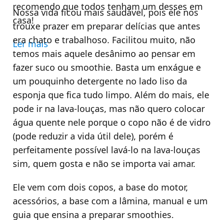
recomendo que todos tenham um desses em
Nossa vida ficou mais saudável, pois ele nos
casa!
trouxe prazer em preparar delícias que antes
era chato e trabalhoso. Facilitou muito, não
Ler mais
temos mais aquele desânimo ao pensar em
fazer suco ou smoothie. Basta um enxágue e
um pouquinho detergente no lado liso da
esponja que fica tudo limpo. Além do mais, ele
pode ir na lava-louças, mas não quero colocar
água quente nele porque o copo não é de vidro
(pode reduzir a vida útil dele), porém é
perfeitamente possível lavá-lo na lava-louças
sim, quem gosta e não se importa vai amar.
Ele vem com dois copos, a base do motor,
acessórios, a base com a lâmina, manual e um
guia que ensina a preparar smoothies.