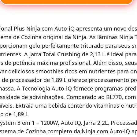
sional Plus Ninja com Auto-iQ apresenta um novo de
tema de Cozinha original da Ninja. As lâminas Ninja 
porcionam gelo perfeitamente triturado para seus s
rientes. A jarra Total Crushing de 2,13 L é ideal par
ts de potência máxima profissional. Além disso, seu
var deliciosos smoothies ricos em nutrientes para on
de processador de 1,89 L oferece processamento pre
massa. A Tecnologia Auto-iQ fornece programas pred
essidade de adivinhações. Comparado ao BL770, co
veis. Extraia uma bebida contendo vitaminas e nutri
o de 1,89 L
System 3 em 1 – 1200W, Auto IQ, Jarra 2,2L, Processad
tema de Cozinha completo da Ninja com Auto-iQ a