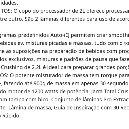
lidades.
: O copo do processador de 2L oferece processam
tre outro. São 2 lâminas diferentes para uso de aco
ramas predefinidos Auto-iQ permitem criar smoothi
bebidas ev, misturas picadas e massas, tudo com o t
 as suposições na preparação de bebidas com prog
s exclusivos, misturas e padrões de pausa que faze
Crushing de 2,2L é ideal para preparar grandes porçõ
 O potente misturador de massa tem torque para i
e, fazendo até 900g de massa em apenas 30 segundo
 motor de 1200 watts de potência, Jarra Total Crus
com tampa com bico, Conjunto de lâminas Pro Extrac
rte, Lâmina de massa, Guia de Inspiração com 30 Re
o Rápido.