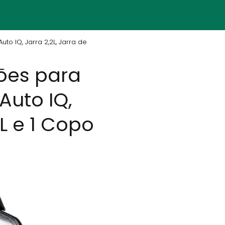
to IQ, Jarra 2,2L, Jarra de
ões para
Auto IQ,
L e 1 Copo