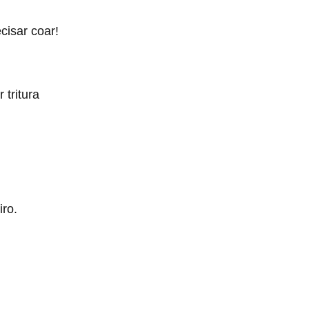
cisar coar!
 tritura
iro.