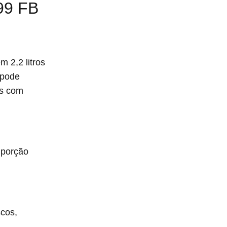
99 FB
m 2,2 litros
 pode
as com
 porção
scos,