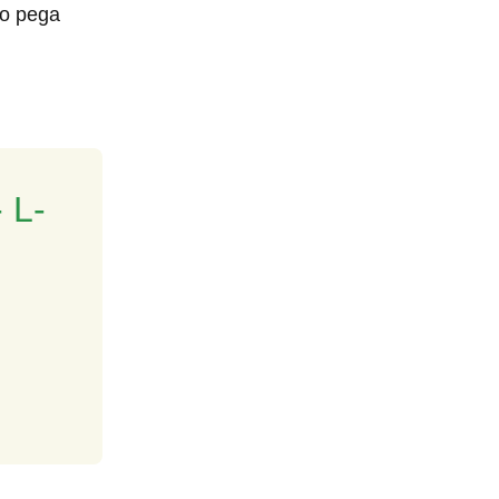
ão pega
 L-