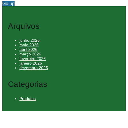
Go up
Arquivos
junho 2026
maio 2026
abril 2026
março 2026
fevereiro 2026
janeiro 2026
dezembro 2025
Categorias
Produtos
el giriş
starzbet giriş
starzbet
starzbet güncel giriş
starzbet giriş