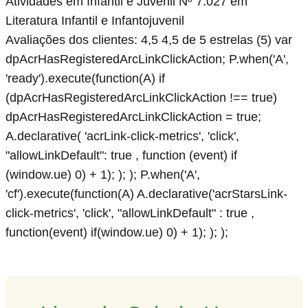
Atividades em Infantil e Juvenil Nº 7.027 em
Literatura Infantil e Infantojuvenil
Avaliações dos clientes: 4,5 4,5 de 5 estrelas (5) var
dpAcrHasRegisteredArcLinkClickAction; P.when('A',
'ready').execute(function(A) if
(dpAcrHasRegisteredArcLinkClickAction !== true)
dpAcrHasRegisteredArcLinkClickAction = true;
A.declarative( 'acrLink-click-metrics', 'click',
"allowLinkDefault": true , function (event) if
(window.ue) 0) + 1); ); ); P.when('A',
'cf').execute(function(A) A.declarative('acrStarsLink-
click-metrics', 'click', "allowLinkDefault" : true ,
function(event) if(window.ue) 0) + 1); ); );