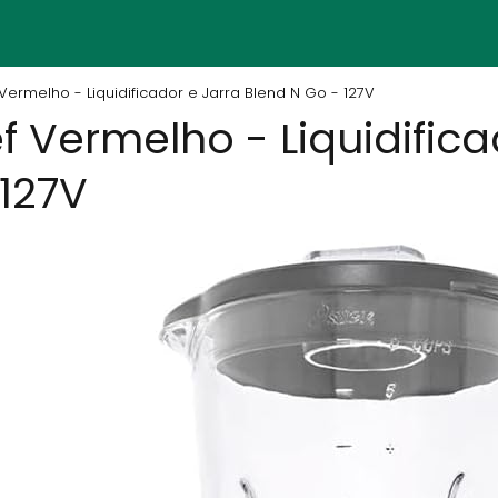
 Vermelho - Liquidificador e Jarra Blend N Go - 127V
f Vermelho - Liquidifica
 127V