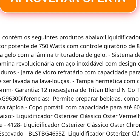
t contém os seguintes produtos abaixo:Liquidificado
r potente de 750 Watts com controle giratório de 8
tura gelo com a lâmina trituradora de gelo. - Sistema
Lâmina revolucionária em aço inoxidável com design e
ros.- Jarra de vidro refratário com capacidade para 5
de ser lavada na lava-louças. - Tampa hermética com
mm- Garantia: 12 mesesJarra de Tritan Blend N Go T
TAG9630Diferencias:- Permite preparar bebidas, como
ra rápida.- Copo portátil com capacidade para até 6
aixo:- Liquidificador Osterizer Clássico Oster Vermelh
e - 4128- Liquidificador Osterizer Clássico Oster Chro
Escovado - BLSTBG4655Z- Liquidificador Osterizer Clá