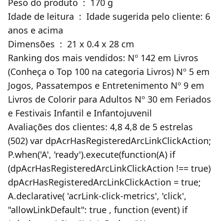
Peso do produto ‏ : ‎ 170 g
Idade de leitura ‏ : ‎ Idade sugerida pelo cliente: 6
anos e acima
Dimensões ‏ : ‎ 21 x 0.4 x 28 cm
Ranking dos mais vendidos: Nº 142 em Livros
(Conheça o Top 100 na categoria Livros) Nº 5 em
Jogos, Passatempos e Entretenimento Nº 9 em
Livros de Colorir para Adultos Nº 30 em Feriados
e Festivais Infantil e Infantojuvenil
Avaliações dos clientes: 4,8 4,8 de 5 estrelas
(502) var dpAcrHasRegisteredArcLinkClickAction;
P.when('A', 'ready').execute(function(A) if
(dpAcrHasRegisteredArcLinkClickAction !== true)
dpAcrHasRegisteredArcLinkClickAction = true;
A.declarative( 'acrLink-click-metrics', 'click',
"allowLinkDefault": true , function (event) if