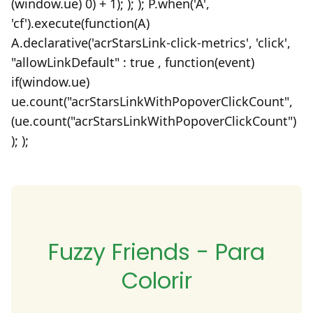
(window.ue) 0) + 1); ); ); P.when('A',
'cf').execute(function(A)
A.declarative('acrStarsLink-click-metrics', 'click',
"allowLinkDefault" : true , function(event)
if(window.ue)
ue.count("acrStarsLinkWithPopoverClickCount",
(ue.count("acrStarsLinkWithPopoverClickCount")
); );
Fuzzy Friends - Para
Colorir