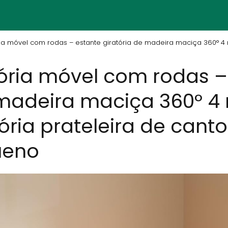
ria móvel com rodas – estante giratória de madeira maciça 360° 4 ní
tória móvel com rodas –
 madeira maciça 360° 4 
ória prateleira de cant
ueno