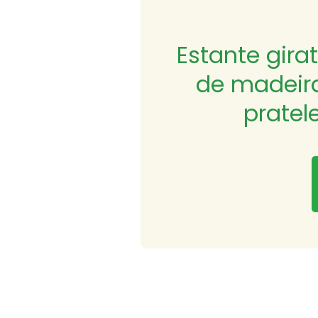
Estante gira
de madeira
pratel