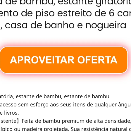
a de bambu, estante giratóri
to de piso estreito de 6 c
io, casa de banho e nogueira
iratória, estante de bambu, estante de bambu
 acesso sem esforço aos seus itens de qualquer ângu
 livros.
istente】Feita de bambu premium de alta densidade,
ípico ou madeira projetada. Sua resistência natural 