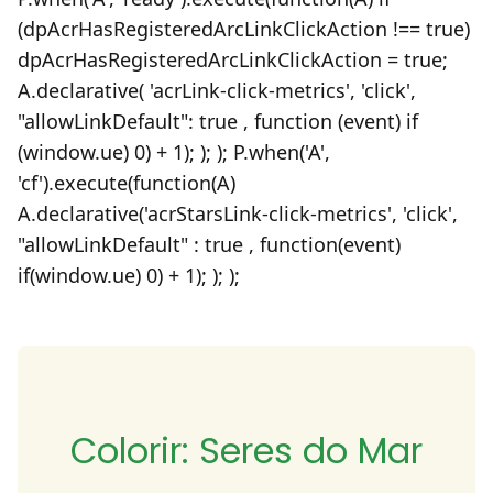
(dpAcrHasRegisteredArcLinkClickAction !== true)
dpAcrHasRegisteredArcLinkClickAction = true;
A.declarative( 'acrLink-click-metrics', 'click',
"allowLinkDefault": true , function (event) if
(window.ue) 0) + 1); ); ); P.when('A',
'cf').execute(function(A)
A.declarative('acrStarsLink-click-metrics', 'click',
"allowLinkDefault" : true , function(event)
if(window.ue) 0) + 1); ); );
Colorir: Seres do Mar