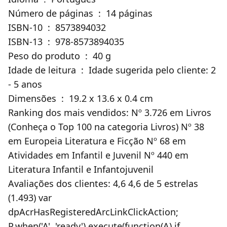
Número de páginas ‏ : ‎ 14 páginas
ISBN-10 ‏ : ‎ 8573894032
ISBN-13 ‏ : ‎ 978-8573894035
Peso do produto ‏ : ‎ 40 g
Idade de leitura ‏ : ‎ Idade sugerida pelo cliente: 2
- 5 anos
Dimensões ‏ : ‎ 19.2 x 13.6 x 0.4 cm
Ranking dos mais vendidos: Nº 3.726 em Livros
(Conheça o Top 100 na categoria Livros) Nº 38
em Europeia Literatura e Ficção Nº 68 em
Atividades em Infantil e Juvenil Nº 440 em
Literatura Infantil e Infantojuvenil
Avaliações dos clientes: 4,6 4,6 de 5 estrelas
(1.493) var
dpAcrHasRegisteredArcLinkClickAction;
P.when('A', 'ready').execute(function(A) if