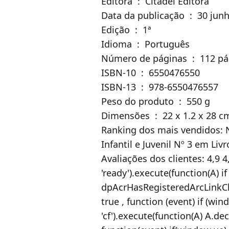
Editora ‏ : ‎ Citadel Editora
Data da publicação ‏ :
Edição ‏ : ‎ 1ª
Idioma ‏ : ‎ Português
Número de páginas ‏ : 
ISBN-10 ‏ : ‎ 6550476550
ISBN-13 ‏ : ‎ 978-6550476557
Peso do produto ‏ : ‎ 550 g
Dimensões ‏ : ‎ 22 x 1.2 x 28 
Ranking dos mais vendidos: N
Infantil e Juvenil Nº 3 em Li
Avaliações dos clientes: 4,9 4
'ready').execute(function(A) 
dpAcrHasRegisteredArcLinkClick
true , function (event) if (win
'cf').execute(function(A) A.decl