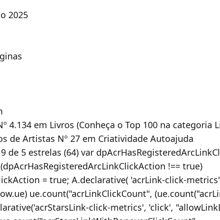
 ‎ 30 junho 2025
‎ 112 páginas
cm
º 4.134 em Livros (Conheça o Top 100 na categoria 
vros de Artistas Nº 27 em Criatividade Autoajuda
,9 de 5 estrelas (64) var dpAcrHasRegisteredArcLinkCl
if (dpAcrHasRegisteredArcLinkClickAction !== true)
Action = true; A.declarative( 'acrLink-click-metrics', 
dow.ue) ue.count("acrLinkClickCount", (ue.count("acrLin
arative('acrStarsLink-click-metrics', 'click', "allowLink