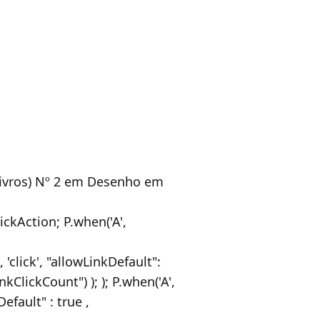
Livros) Nº 2 em Desenho em
ickAction; P.when('A',
'click', "allowLinkDefault":
kClickCount") ); ); P.when('A',
Default" : true ,