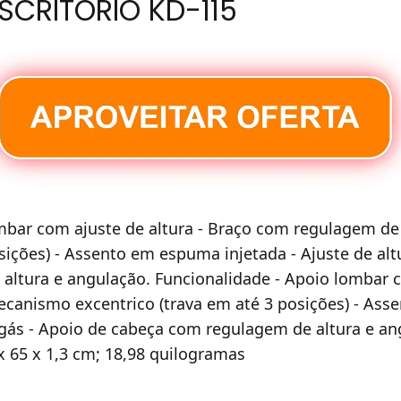
SCRITÓRIO KD-115
ombar com ajuste de altura - Braço com regulagem de
sições) - Assento em espuma injetada - Ajuste de alt
ltura e angulação. Funcionalidade - Apoio lombar c
canismo excentrico (trava em até 3 posições) - Ass
a gás - Apoio de cabeça com regulagem de altura e an
 do produto ‏ : ‎ 70 x 65 x 1,3 cm; 18,98 quilogramas