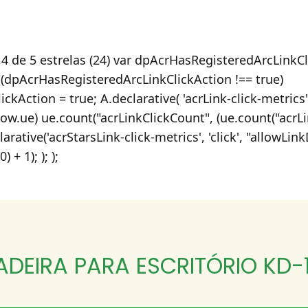
,4 de 5 estrelas (24) var dpAcrHasRegisteredArcLinkCl
if (dpAcrHasRegisteredArcLinkClickAction !== true)
Action = true; A.declarative( 'acrLink-click-metrics', 
dow.ue) ue.count("acrLinkClickCount", (ue.count("acrLin
arative('acrStarsLink-click-metrics', 'click', "allowLink
 + 1); ); );
ADEIRA PARA ESCRITÓRIO KD-1