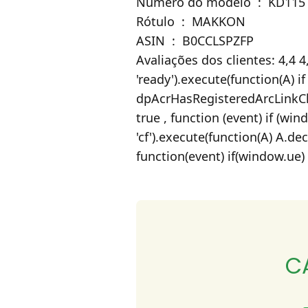
Número do modelo ‏ : ‎ KD115
Rótulo ‏ : ‎ MAKKON
ASIN ‏ : ‎ B0CCLSPZFP
Avaliações dos clientes: 4,4 4
'ready').execute(function(A) 
dpAcrHasRegisteredArcLinkClick
true , function (event) if (win
'cf').execute(function(A) A.decl
function(event) if(window.ue) 0)
C