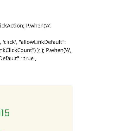
ickAction; P.when('A',
'click', "allowLinkDefault":
kClickCount") ); ); P.when('A',
Default" : true ,
15