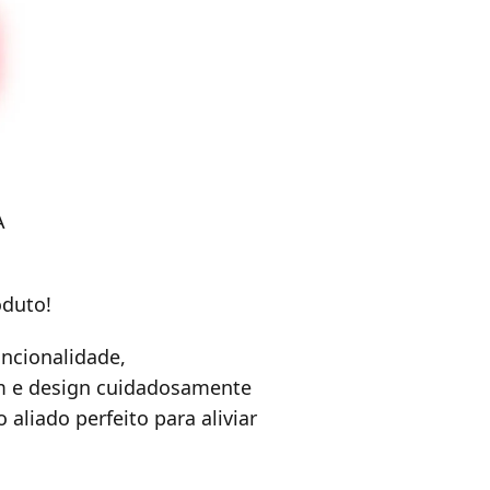
A
oduto!
ncionalidade,
m e design cuidadosamente
liado perfeito para aliviar