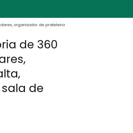
andares, organizador de prateleira
ória de 360
ares,
lta,
 sala de